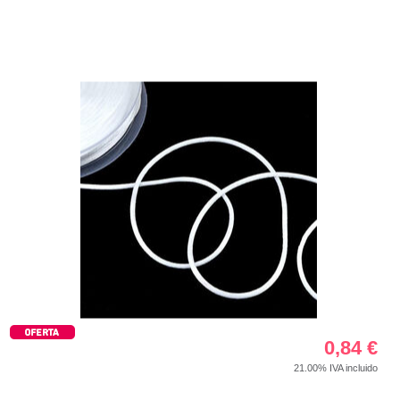
0,84
€
21.00%
IVA incluido