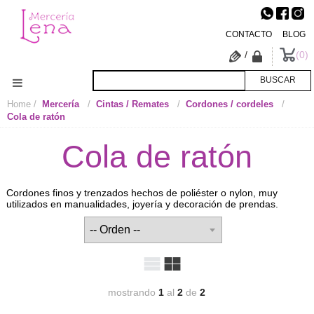
CONTACTO
BLOG
/
0
Home
Mercería
Cintas / Remates
Cordones / cordeles
Cola de ratón
Cola de ratón
Cordones finos y trenzados hechos de poliéster o nylon, muy
utilizados en manualidades, joyería y decoración de prendas.
mostrando
1
al
2
de
2