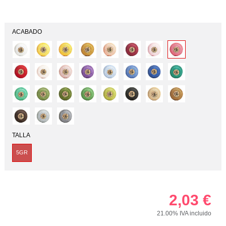
ACABADO
TALLA
5GR
2,03
€
21.00%
IVA incluido