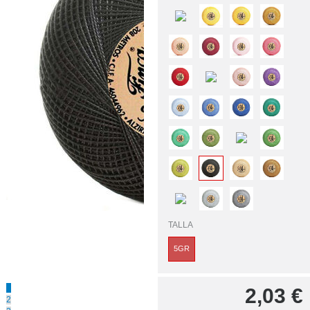
TALLA
5GR
1
2,03
€
2