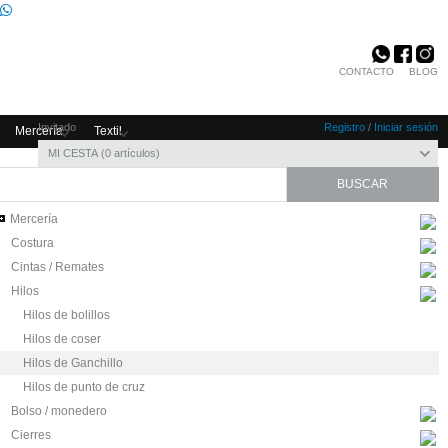
CONTACTO
BLOG
Invitado
Registro
/
Iniciar sesión
Mercería
Textil
MI CESTA
0
artículos
Mercería
Costura
Cintas / Remates
Hilos
Hilos de bolillos
Hilos de coser
Hilos de Ganchillo
Hilos de punto de cruz
Bolso / monedero
Cierres