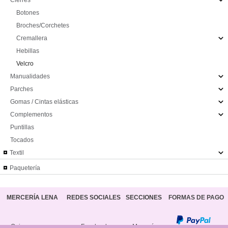
Cierres
Botones
Broches/Corchetes
Cremallera
Hebillas
Velcro
Manualidades
Parches
Gomas / Cintas elásticas
Complementos
Puntillas
Tocados
Textil
Paquetería
MERCERÍA LENA
REDES SOCIALES
SECCIONES
FORMAS DE PAGO
Quienes somos
Facebook
Mercería