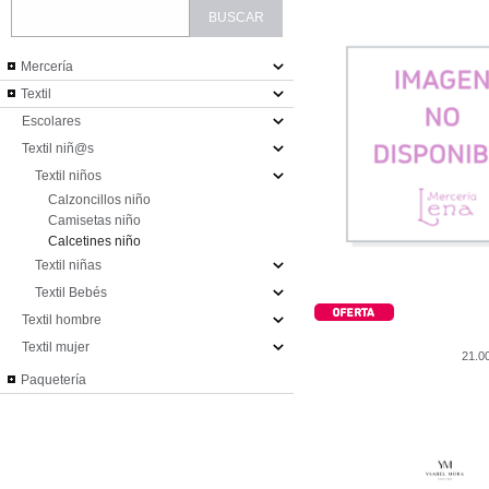
Mercería
Textil
Escolares
Textil niñ@s
Textil niños
Calzoncillos niño
Camisetas niño
Calcetines niño
Textil niñas
Textil Bebés
Textil hombre
Textil mujer
21.
Paquetería