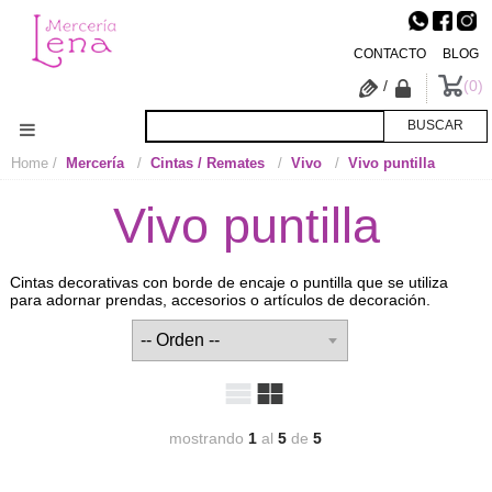
CONTACTO
BLOG
/
0
Home
Mercería
Cintas / Remates
Vivo
Vivo puntilla
Vivo puntilla
Cintas decorativas con borde de encaje o puntilla que se utiliza
para adornar prendas, accesorios o artículos de decoración.
mostrando
1
al
5
de
5