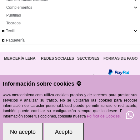
Complementos
Puntillas
Tocados
Textil
Paquetería
MERCERÍA LENA
REDES SOCIALES
SECCIONES
FORMAS DE PAGO
Quienes somos
Facebook
Mercería
Información sobre cookies 🍪
Dónde estamos
Instagra
m
Textil
ENVÍOS
www.mercerialena.com utiliza cookies propias y de terceros para prestar sus
servicios y analizar su tráfico. No se utilizarán las cookies para recoger
información de carácter personal.Usted puede permitir su uso o rechazarlo,
Política de Privacidad
Whatsapp
Blog
también puede cambiar su configuración siempre que lo desee. Para más
información sobre tus opciones, consulta nuestra
Política de Cookies.
Software
COOKIES
-
GASTOS DE ENVÍO
-
POLÍTICA DE
0.48 seg /
No acepto
Acepto
Gestión
PROTECCIÓN DE DATOS
-
CONDICIONES GENERALES
146 sql
/ 4
GESIO®
DE CONTRATACIÓN
-
AVISO LEGAL
MB