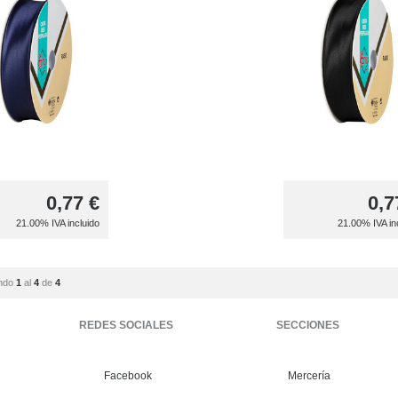
0,77
€
0,7
21.00%
IVA incluido
21.00%
IVA in
ndo
1
al
4
de
4
REDES SOCIALES
SECCIONES
Facebook
Mercería