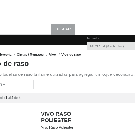
Invitado
MI CESTA
0
artículos
ercería
Cintas / Remates
Vivo
Vivo de raso
o de raso
o bandas de raso brillante utilizadas para agregar un toque decorativo 
ndo
1
al
4
de
4
VIVO RASO
POLIESTER
Vivo Raso Poliester