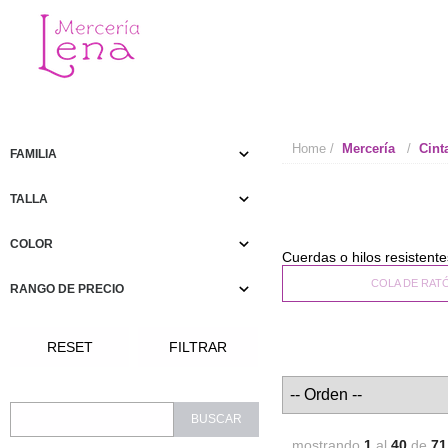
Home
Mercería
Cint
FAMILIA
TALLA
COLOR
Cuerdas o hilos resistent
COLA DE RAT
RANGO DE PRECIO
mostrando
1
al
40
de
71