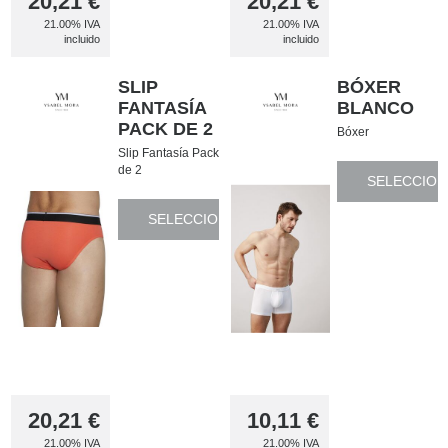
20,21
€
20,21
€
21.00%
IVA
21.00%
IVA
incluido
incluido
SLIP
BÓXER
FANTASÍA
BLANCO
PACK DE 2
Bóxer
Slip Fantasía Pack
de 2
SELECCION
SELECCIONAR
20,21
€
10,11
€
21.00%
IVA
21.00%
IVA