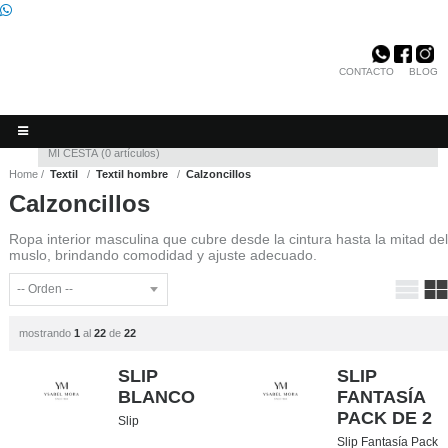
CONTACTO
BLOG
Invitado
Registro
/
Iniciar sesión
MI CESTA
0
artículos
Home
Textil
Textil hombre
Calzoncillos
Calzoncillos
Ropa interior masculina que cubre desde la cintura hasta la mitad del
muslo, brindando comodidad y ajuste adecuado.
mostrando
1
al
22
de
22
SLIP
SLIP
BLANCO
FANTASÍA
PACK DE 2
Slip
Slip Fantasía Pack