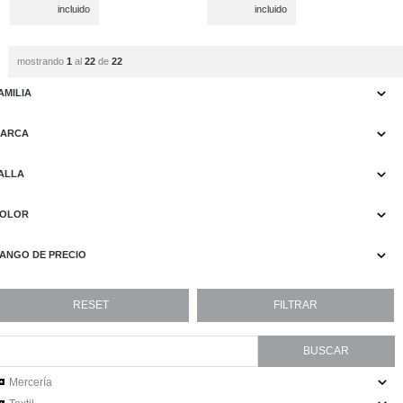
incluido
incluido
mostrando
1
al
22
de
22
AMILIA
ARCA
ALLA
OLOR
ANGO DE PRECIO
Mercería