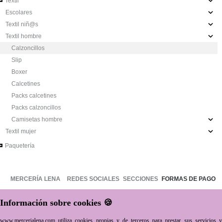
Textil
Escolares
Textil niñ@s
Textil hombre
Calzoncillos
Slip
Boxer
Calcetines
Packs calcetines
Packs calzoncillos
Camisetas hombre
Textil mujer
Paquetería
MERCERÍA LENA
REDES SOCIALES
SECCIONES
FORMAS DE PAGO
Quienes somos
Facebook
Mercería
Información sobre cookies 🍪
Dónde estamos
Instagra
m
Textil
ENVÍOS
www.mercerialena.com utiliza cookies propias y de terceros para prestar sus servicios y