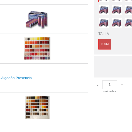
TALLA
100M
-
+
unidades