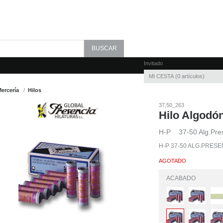
Invitado
MI CESTA
0
artículos
ercería
Hilos
37,50_263
Hilo Algodó
H-P 37-50 Alg.Pre
H-P 37-50 ALG.PRESE
AGOTADO
ACABADO