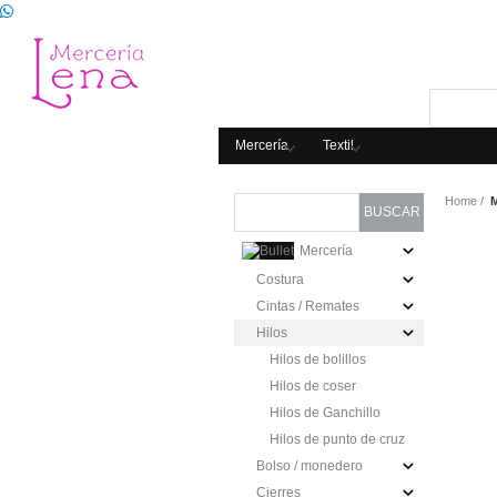
Mercería
Textil
Home
M
Mercería
Costura
Cintas / Remates
Hilos
Hilos de bolillos
Hilos de coser
Hilos de Ganchillo
Hilos de punto de cruz
Bolso / monedero
Cierres