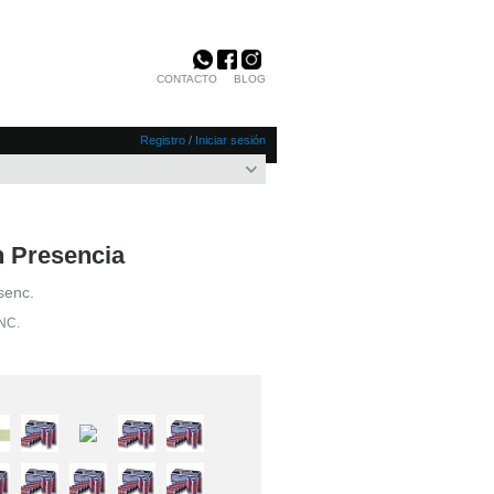
CONTACTO
BLOG
Registro
/
Iniciar sesión
n Presencia
senc.
NC.